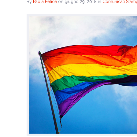
By
Paola Felice
on giugno 29, 2018
in
Comunicati Stam