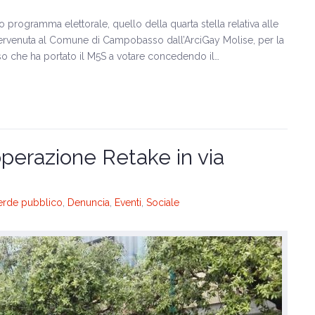
o programma elettorale, quello della quarta stella relativa alle
io pervenuta al Comune di Campobasso dall’ArciGay Molise, per la
so che ha portato il M5S a votare concedendo il…
erazione Retake in via
erde pubblico
,
Denuncia
,
Eventi
,
Sociale