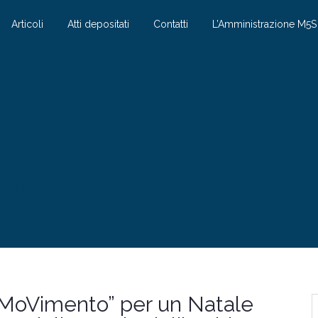
Articoli
Atti depositati
Contatti
L’Amministrazione M5
ale
in MoVimento” per un Natale