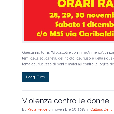
Quest’anno torna “Giocattoli e libri in moVimento”, l’iniz
temi della solidarietà, del riciclo, del riuso e della riduz
tema del riutilizzo di beni e materiali contro la logica
Leggi Tutto
Violenza contro le donne
By
Paola Felice
on novembre 25, 2018
in
Cultura
,
Denun