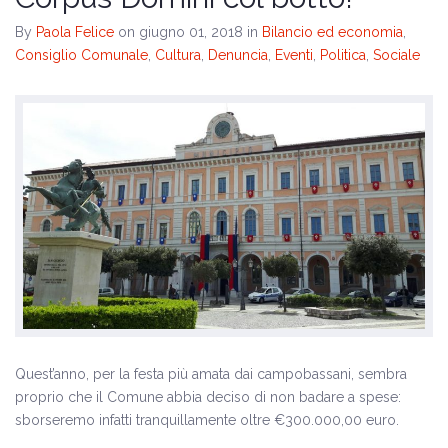
Il programma
By
Paola Felice
on giugno 01, 2018
in
Bilancio ed economia
,
Consiglio Comunale
,
Cultura
,
Denuncia
,
Eventi
,
Politica
,
Sociale
Amministrative 2024
Quest’anno, per la festa più amata dai campobassani, sembra
proprio che il Comune abbia deciso di non badare a spese:
sborseremo infatti tranquillamente oltre €300.000,00 euro.