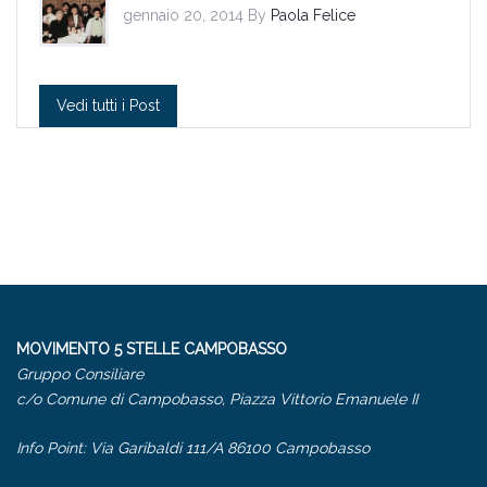
gennaio 20, 2014 By
Paola Felice
Vedi tutti i Post
MOVIMENTO 5 STELLE CAMPOBASSO
Gruppo Consiliare
c/o Comune di Campobasso, Piazza Vittorio Emanuele II
Info Point: Via Garibaldi 111/A 86100 Campobasso