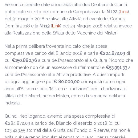
Se non ci credete date un’occhiata alle due Delibere di Giunta
pubblicate sul sito del comune di Campobasso: la
N.122
(
Link
)
del 31 maggio 2018 relativa alle Attività ed eventi del Corpus
Domini 2018 e la
N.113
(
Link
) del 24 Maggio 2018 relativa invece
alla Realizzazione della Sfilata delle Macchine dei Misteri.
Nella prima delibera troverete indicato che la spesa
complessiva a carico del Bilancio 2018 è pari a
€204.872,09
di
cui
€150.
880,76
a cura dell’Assessorato alla Cultura (ricordo che
al momento non c’è un assessore di riferimento) e
€53.991,33
a
cura dell’Assessorato alle Attività produttive. A questi importi
bisogna aggiungere poi
€ 80.000,00
corrisposti come ogni
anno all’Associazione “Misteri e Tradizioni”, per la tradizionale
sfilata delle Macchine dei Misteri, come da seconda delibera
indicata.
Quindi, riepilogando, avremo una spesa complessiva di
€284.872,09 a carico del Bilancio di esercizio 2018 (di cui
103.423,55 stornati dalla Giunta dal Fondo di Riserva), ma non è
finita qui: verranno imputati ai prossimi bilanci, per successivi