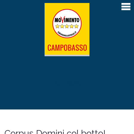
Home
Articoli
Atti depositati
Contatti
L’Amministrazione M5S di Campobasso 2019-
2024
Il Sindaco Roberto Gravina
NEWS
La giunta
Il Consiglio comunale
Le Commissioni permanenti
Corpus Domini col botto!