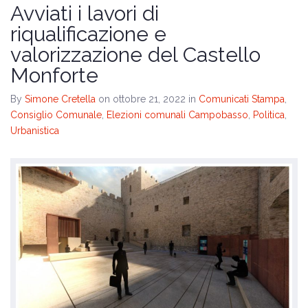
Avviati i lavori di
riqualificazione e
valorizzazione del Castello
Monforte
By
Simone Cretella
on ottobre 21, 2022
in
Comunicati Stampa
,
Consiglio Comunale
,
Elezioni comunali Campobasso
,
Politica
,
Urbanistica