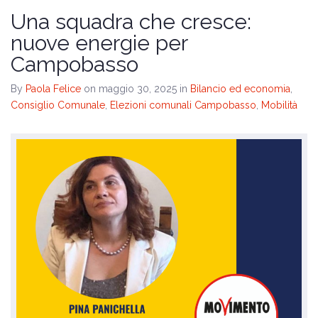
Il programma
Una squadra che cresce:
nuove energie per
Amministrative 2024
Campobasso
By
Paola Felice
on maggio 30, 2025
in
Bilancio ed economia
,
Consiglio Comunale
,
Elezioni comunali Campobasso
,
Mobilità