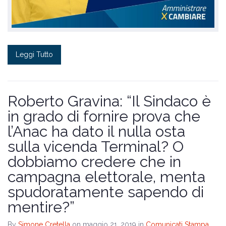
Leggi Tutto
Roberto Gravina: “Il Sindaco è
in grado di fornire prova che
l’Anac ha dato il nulla osta
sulla vicenda Terminal? O
dobbiamo credere che in
campagna elettorale, menta
spudoratamente sapendo di
mentire?”
By
Simone Cretella
on maggio 21, 2019
in
Comunicati Stampa
,