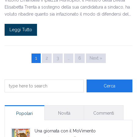
Vittorio Emanuele II (piazza Municipio), il Ministro della Difesa
Elisabetta Trenta a sostegno della sua candidatura a sindaco, ha
voluto ribadire quanto sia inflazionato il modo di difendersi del…
Leggi Tutto
1
2
3
…
6
Next »
Novità
Commenti
Popolari
Una giornata con il MoVimento