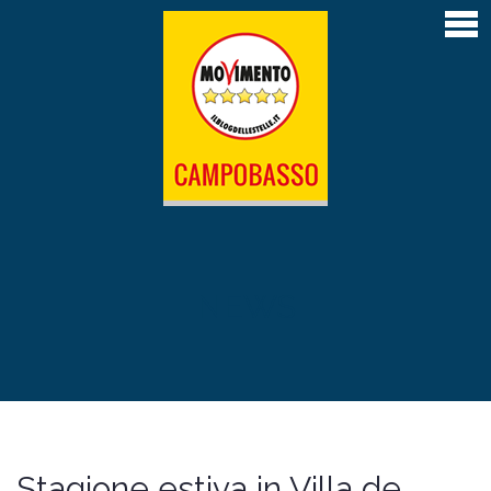
Home
Articoli
Atti depositati
Contatti
L’Amministrazione M5S di Campobasso 2019-
2024
Il Sindaco Roberto Gravina
NEWS
La giunta
Il Consiglio comunale
Le Commissioni permanenti
Stagione estiva in Villa de