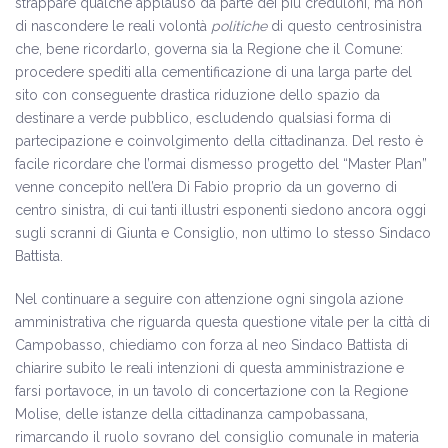
strappare qualche applauso da parte dei più creduloni, ma non
di nascondere le reali volontà
politiche
di questo centrosinistra
che, bene ricordarlo, governa sia la Regione che il Comune:
procedere spediti alla cementificazione di una larga parte del
sito con conseguente drastica riduzione dello spazio da
destinare a verde pubblico, escludendo qualsiasi forma di
partecipazione e coinvolgimento della cittadinanza. Del resto è
facile ricordare che l’ormai dismesso progetto del “Master Plan”
venne concepito nell’era Di Fabio proprio da un governo di
centro sinistra, di cui tanti illustri esponenti siedono ancora oggi
sugli scranni di Giunta e Consiglio, non ultimo lo stesso Sindaco
Battista.
Nel continuare a seguire con attenzione ogni singola azione
amministrativa che riguarda questa questione vitale per la città di
Campobasso, chiediamo con forza al neo Sindaco Battista di
chiarire subito le reali intenzioni di questa amministrazione e
farsi portavoce, in un tavolo di concertazione con la Regione
Molise, delle istanze della cittadinanza campobassana,
rimarcando il ruolo sovrano del consiglio comunale in materia