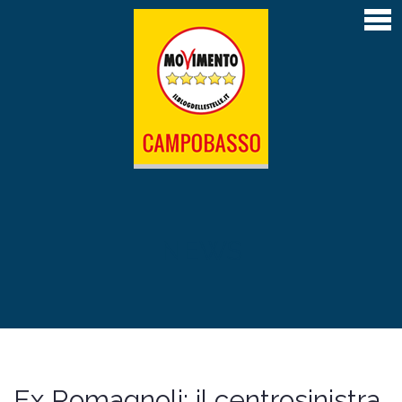
Home
Articoli
Atti depositati
Contatti
L’Amministrazione M5S di Campobasso 2019-
2024
Il Sindaco Roberto Gravina
NEWS
La giunta
Il Consiglio comunale
Le Commissioni permanenti
Ex Romagnoli: il centrosinistra