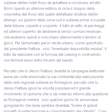
sull’area dell’ex hotel Roxy da abbattere e ricostruire, ed altri
8000 (quindi un ulteriore edificio di circa il doppio della
volumetria del Roxy) alle spalle dell’attuale struttura dell’ex
albergo, sui gradoni della curva sud e sull’area prima occupata
dalle tribune, coperte e scoperte. Il tutto al netto di parcheggi
ed ulteriori superfici da destinare ai servizi comuni necessari,
che andranno quindi a rosicchiare ulteriormente il terreno di
gioco. Per l’annunciato parco verde urbano, come specificato
dal presidente Frattura, solo “l’eventuale disponibilità residua”. Il
tutto da realizzare con la formula del Leasing in costruendo,
con termine lavori entro tre anni dal bando.
Peccato che lo stesso Frattura, durante la campagna elettorale,
aveva più volte annunciato la sua contrarietà alla realizzazione
delle sedi regionali sull’area ex Romagnoli; peccato che lo
stesso Frattura ignori la volontà popolare ed il grande
movimento di opinione che si sta creando intorno alla questione
ex Romagnoli mentre, solo qualche giorno fa, annunciava
gongolando che l’area sarebbe diventata “foriera di grandi
progetti di partecipazione e coinvolgimento dei cittadini”. Cosa