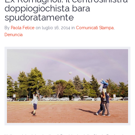
Il programma
doppiogiochista bara
spudoratamente
Amministrative 2024
By
Paola Felice
on luglio 16, 2014
in
Comunicati Stampa
,
Denuncia