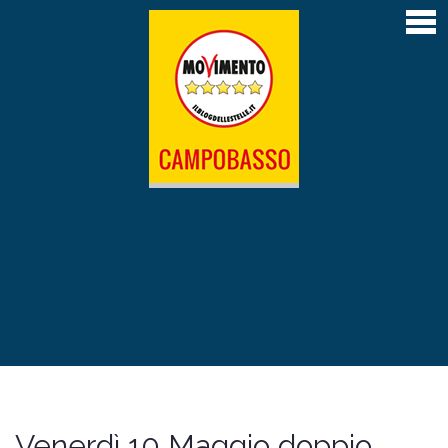
Home
Articoli
Atti depositati
Contatti
L’Amministrazione M5S di Campobasso 2019-
2024
Il Sindaco Roberto Gravina
NEWS
La giunta
Il Consiglio comunale
Le Commissioni permanenti
Venerdì 10 Maggio doppio