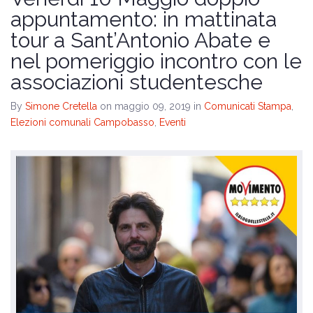
Il programma
appuntamento: in mattinata
tour a Sant’Antonio Abate e
Amministrative 2024
nel pomeriggio incontro con le
associazioni studentesche
By
Simone Cretella
on maggio 09, 2019
in
Comunicati Stampa
,
Elezioni comunali Campobasso
,
Eventi