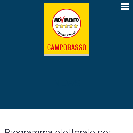
Home
Articoli
Atti depositati
Contatti
L’Amministrazione M5S di Campobasso 2019-
2024
Il Sindaco Roberto Gravina
NEWS
La giunta
Il Consiglio comunale
Le Commissioni permanenti
Programma elettorale per