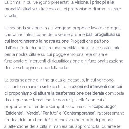
La prima, in cui vengono presentati la
visione, i principi e le
modalità attuative
attraverso cui ci proponiamo di amministrare
la città.
La seconda sezione, in cui vengono proposte tavole e progetti
che vanno intesi come delle vere e proprie
basi progettuali su
cui incardineremo la nostra azione
. Progetti che partono
dall’idea forte di ripensare una mobilità innovativa e sostenibile
per la nostra città e su cui poggeremo una rete chiara e
funzionale di interventi di riqualificazione e ri-funzionalizzazione
di diversi luoghi e zone della città.
La terza sezione è infine quella di dettaglio, in cui vengono
riassunte in maniera sintetica tutte le
azioni ed interventi con cui
ci proponiamo di attuare la trasformazione desiderata
composta
da cinque aree tematiche: le nostre “5 stelle” con cui ci
proponiamo di rendere Campobasso una città “
Capoluogo
”,
“
Efficiente
”, “
Verde
”, “
Per tutti
” e “
Contemporanea
”, rappresentano
un’idea di futuro ben definito che avremo modo di portare
all’attenzione della città in maniera più approfondita durante le