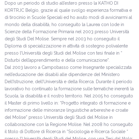
Dopo un periodo di studio all’estero presso la KATHO DI
KORTRJC Belgio, grazie al quale svolgo esperienza formativa e
di tirocinio in Scuole Speciali ed ho avuto modi di avvicinarmi al
mondo della disabilità, ho conseguito la Laurea con lode in
Scienze della Formazione Primaria nel 2003 presso Università
degli Studi Del Molise. Sempre nel 2003 ho conseguito il
Diploma di specializzazione in attività di sostegno polivalente
presso l’Università degli Studi del Molise con tesi finale in “
Disturbi dell’apprendimento e della comunicazione”.
Dal 2003 lavoro a Campobasso come Insegnante specializzata
nell’educazione dei disabili alle dipendenze del Ministero
Dell’Istruzione, dell’Università e della Ricerca. Durante il periodo
lavorativo ho continuato la formazione sulle tematiche inerenti la
Scuola, la disabilità e il nostro territorio. Nel 2005 ho conseguito
il Master di primo livello in: “Progetto integrato di formazione e
informazione delle minoranze linguistiche arbereshe e croate
del Molise” presso Università degli Studi del Molise in
collaborazione con la Regione Molise. Nel 2008 ho conseguito
il titolo di Dottore di Ricerca in “Sociologia e Ricerca Sociale “
presso l’Università degli Studi del Molise, con una Tesi dal titolo: