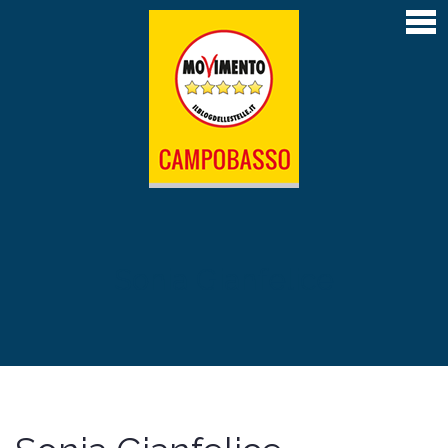
Home
Articoli
Atti depositati
Contatti
L’Amministrazione M5S di Campobasso 2019-
2024
Il Sindaco Roberto Gravina
Sonia Gianfelice
La giunta
Il Consiglio comunale
Le Commissioni permanenti