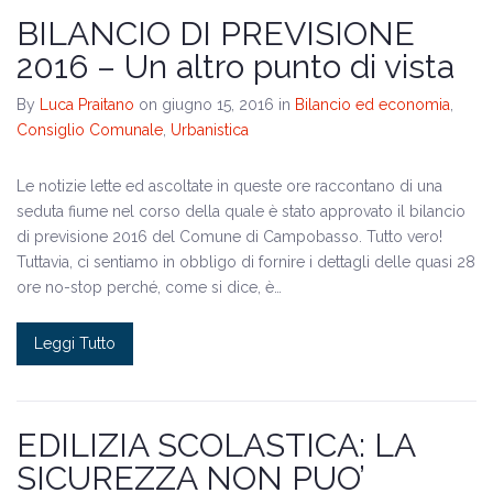
Il programma
BILANCIO DI PREVISIONE
2016 – Un altro punto di vista
Amministrative 2024
By
Luca Praitano
on giugno 15, 2016
in
Bilancio ed economia
,
Consiglio Comunale
,
Urbanistica
Le notizie lette ed ascoltate in queste ore raccontano di una
seduta fiume nel corso della quale è stato approvato il bilancio
di previsione 2016 del Comune di Campobasso. Tutto vero!
Tuttavia, ci sentiamo in obbligo di fornire i dettagli delle quasi 28
ore no-stop perché, come si dice, è…
Leggi Tutto
EDILIZIA SCOLASTICA: LA
SICUREZZA NON PUO’