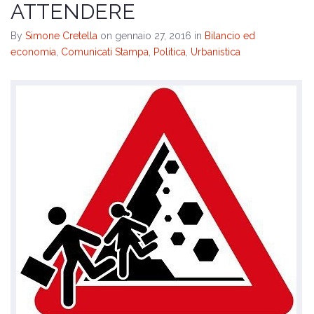
ATTENDERE
By
Simone Cretella
on gennaio 27, 2016
in
Bilancio ed
economia
,
Comunicati Stampa
,
Politica
,
Urbanistica