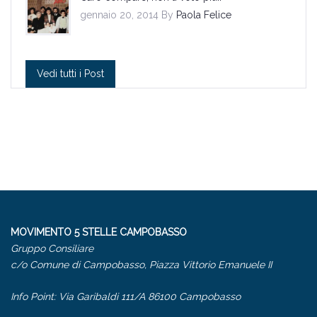
gennaio 20, 2014 By
Paola Felice
Vedi tutti i Post
MOVIMENTO 5 STELLE CAMPOBASSO
Gruppo Consiliare
c/o Comune di Campobasso, Piazza Vittorio Emanuele II
Info Point: Via Garibaldi 111/A 86100 Campobasso