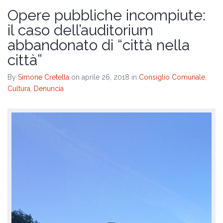
Il programma
Opere pubbliche incompiute:
il caso dell’auditorium
Amministrative 2024
abbandonato di “città nella
città”
By
Simone Cretella
on aprile 26, 2018
in
Consiglio Comunale
,
Cultura
,
Denuncia