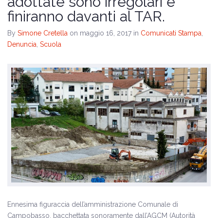
adottate sono irregolari e
finiranno davanti al TAR.
By
Simone Cretella
on maggio 16, 2017
in
Comunicati Stampa
,
Denuncia
,
Scuola
Ennesima figuraccia dell’amministrazione Comunale di
Campobasso, bacchettata sonoramente dall’AGCM (Autorità