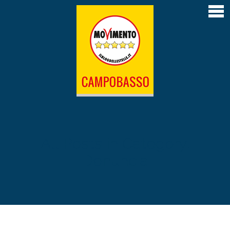
Home
Articoli
Atti depositati
Contatti
L’Amministrazione M5S di Campobasso 2019-
2024
Il Sindaco Roberto Gravina
All Posts in Category:
Denuncia
La giunta
Il Consiglio comunale
Le Commissioni permanenti