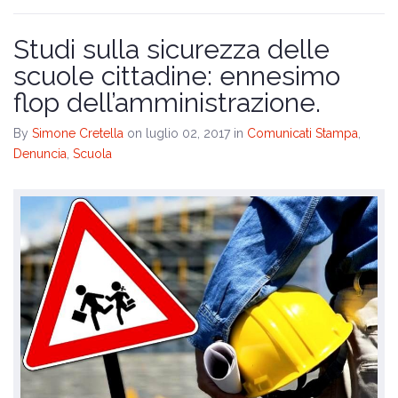
Studi sulla sicurezza delle
scuole cittadine: ennesimo
flop dell’amministrazione.
By
Simone Cretella
on luglio 02, 2017
in
Comunicati Stampa
,
Denuncia
,
Scuola