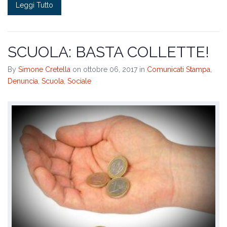
Leggi Tutto
SCUOLA: BASTA COLLETTE!
By
Simone Cretella
on ottobre 06, 2017
in
Comunicati Stampa
,
Denuncia
,
Scuola
,
Sociale