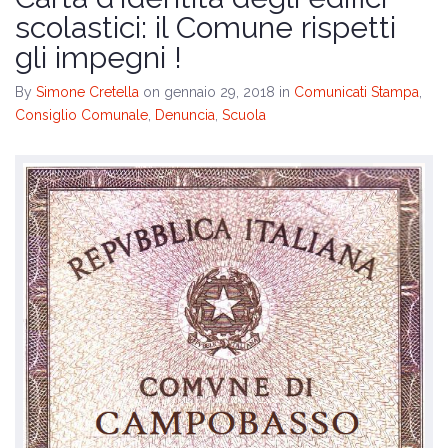
Il programma
scolastici: il Comune rispetti
gli impegni !
Amministrative 2024
By
Simone Cretella
on gennaio 29, 2018
in
Comunicati Stampa
,
Consiglio Comunale
,
Denuncia
,
Scuola