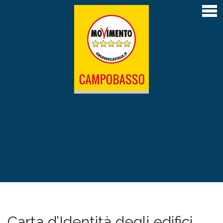
Home
Articoli
Atti depositati
Contatti
L’Amministrazione M5S di Campobasso 2019-
2024
Il Sindaco Roberto Gravina
NEWS
La giunta
Il Consiglio comunale
Le Commissioni permanenti
Carta d’Identità degli edifici