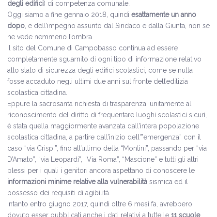
degli edifici
) di competenza comunale.
Oggi siamo a fine gennaio 2018, quindi
esattamente un anno
dopo
, e dell’impegno assunto dal Sindaco e dalla Giunta, non se
ne vede nemmeno l’ombra.
Il sito del Comune di Campobasso continua ad essere
completamente sguarnito di ogni tipo di informazione relativo
allo stato di sicurezza degli edifici scolastici, come se nulla
fosse accaduto negli ultimi due anni sul fronte dell’edilizia
scolastica cittadina.
Eppure la sacrosanta richiesta di trasparenza, unitamente al
riconoscimento del diritto di frequentare luoghi scolastici sicuri,
è stata quella maggiormente avanzata dall’intera popolazione
scolastica cittadina, a partire dall’inizio dell'”emergenza” con il
caso “via Crispi”, fino all’ultimo della “Montini”, passando per “via
D’Amato”, “via Leopardi”, “Via Roma”, “Mascione” e tutti gli altri
plessi per i quali i genitori ancora aspettano di conoscere le
informazioni minime relative alla vulnerabilità
sismica ed il
possesso dei requisiti di agibilità.
Intanto entro giugno 2017, quindi oltre 6 mesi fa, avrebbero
dovuto esser pubblicati anche i dati relativi a tutte le
11 scuole