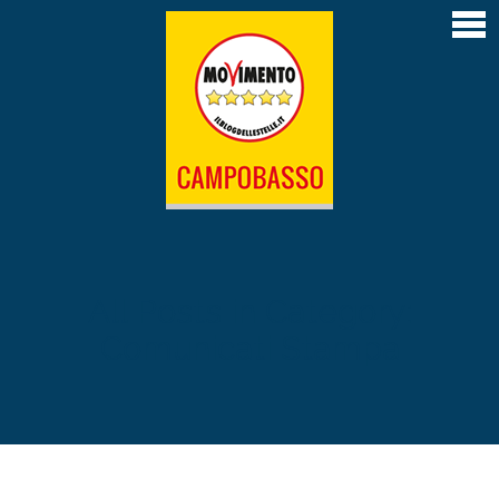
Home
Articoli
Atti depositati
Contatti
L’Amministrazione M5S di Campobasso 2019-
2024
Il Sindaco Roberto Gravina
All Posts in Category:
Comunicati Stampa
La giunta
Il Consiglio comunale
Le Commissioni permanenti