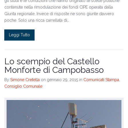
gli studi e le condizioni che hanno originato le scelte politiche
contenute nella rimodulazione dei fondi CIPE operata dalla
Giunta regionale. Invece di risposte ne sono giunte davvero
poche. Solo una ricca carrellata di…
Leggi Tutto
Lo scempio del Castello
Monforte di Campobasso
By
Simone Cretella
on gennaio 29, 2015
in
Comunicati Stampa
,
Consiglio Comunale