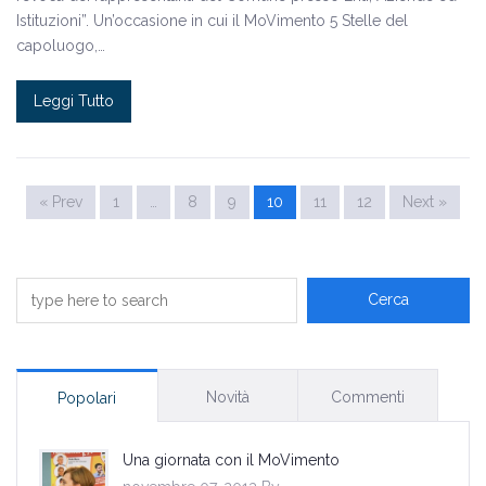
Istituzioni”. Un’occasione in cui il MoVimento 5 Stelle del
capoluogo,…
Leggi Tutto
« Prev
1
…
8
9
10
11
12
Next »
Novità
Commenti
Popolari
Una giornata con il MoVimento