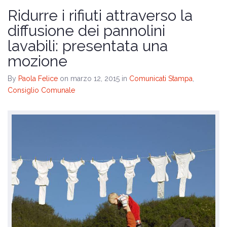
Il programma
Ridurre i rifiuti attraverso la
diffusione dei pannolini
Amministrative 2024
lavabili: presentata una
mozione
By
Paola Felice
on marzo 12, 2015
in
Comunicati Stampa
,
Consiglio Comunale