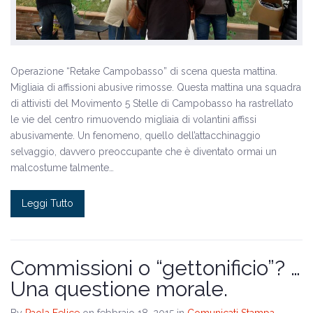
Operazione “Retake Campobasso” di scena questa mattina.
Migliaia di affissioni abusive rimosse. Questa mattina una squadra
di attivisti del Movimento 5 Stelle di Campobasso ha rastrellato
le vie del centro rimuovendo migliaia di volantini affissi
abusivamente. Un fenomeno, quello dell’attacchinaggio
selvaggio, davvero preoccupante che è diventato ormai un
malcostume talmente…
Leggi Tutto
Commissioni o “gettonificio”? …
Una questione morale.
By
Paola Felice
on febbraio 18, 2015
in
Comunicati Stampa
,