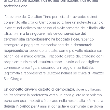
diritto all’informazione, il diritto alla formazione, il diritto alla
partecipazione
.
L’adozione del Question Time per i cittadini avrebbe quindi
consentito alla città di Campobasso di fare un notevole slancio
in avanti nel delicato processo di avvicinamento dei cittadini alle
istituzioni,
ma la singolare matrice conservatrice del
centrosinistra
campobassano ha bocciato l’idea
, facendo
emergere la peggiore interpretazione della
democrazia
rappresentativa
, secondo la quale, come più volte ribadito dai
banchi della maggioranza, il rapporto diretto del cittadino con i
propri amministratori, esautorerebbe il ruolo del consigliere
comunale, unica figura, secondo la maggioranza Battista,
legittimata a rappresentare l’elettore nell’assise civica di Palazzo
San Giorgio.
Un concetto davvero distorto di democrazia,
dove il cittadino
nell’esprimere la preferenza verso un consigliere (e sappiamo
bene con quali metodi ciò accade nella nostra città…) firma una
delega in bianco
per 5 anni al consigliere comunale che dovrà