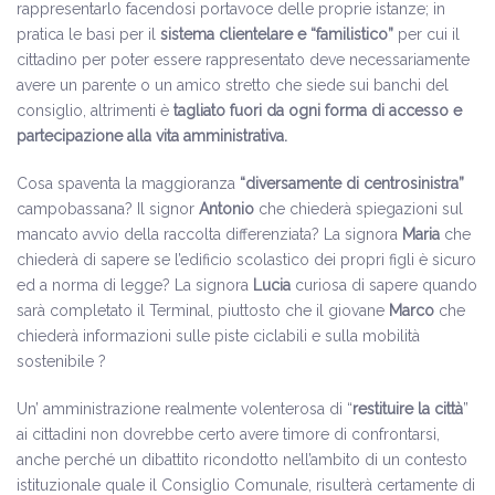
rappresentarlo facendosi portavoce delle proprie istanze; in
pratica le basi per il
sistema clientelare e “familistico”
per cui il
cittadino per poter essere rappresentato deve necessariamente
avere un parente o un amico stretto che siede sui banchi del
consiglio, altrimenti è
tagliato fuori da ogni forma di accesso e
partecipazione alla vita amministrativa.
Cosa spaventa la maggioranza
“diversamente di centrosinistra”
campobassana? Il signor
Antonio
che chiederà spiegazioni sul
mancato avvio della raccolta differenziata? La signora
Maria
che
chiederà di sapere se l’edificio scolastico dei propri figli è sicuro
ed a norma di legge? La signora
Lucia
curiosa di sapere quando
sarà completato il Terminal, piuttosto che il giovane
Marco
che
chiederà informazioni sulle piste ciclabili e sulla mobilità
sostenibile ?
Un’ amministrazione realmente volenterosa di “
restituire la città
”
ai cittadini non dovrebbe certo avere timore di confrontarsi,
anche perché un dibattito ricondotto nell’ambito di un contesto
istituzionale quale il Consiglio Comunale, risulterà certamente di