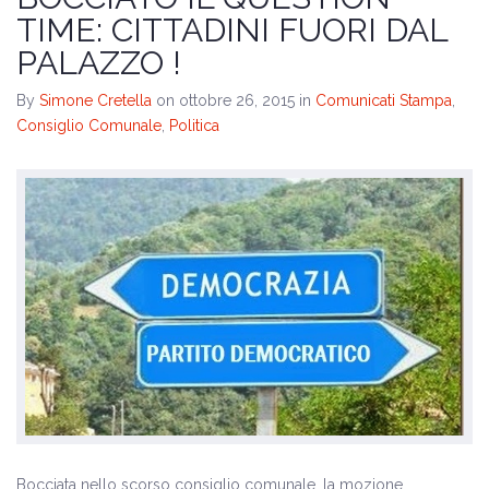
Il programma
TIME: CITTADINI FUORI DAL
PALAZZO !
Amministrative 2024
By
Simone Cretella
on ottobre 26, 2015
in
Comunicati Stampa
,
Consiglio Comunale
,
Politica
Bocciata nello scorso consiglio comunale, la mozione