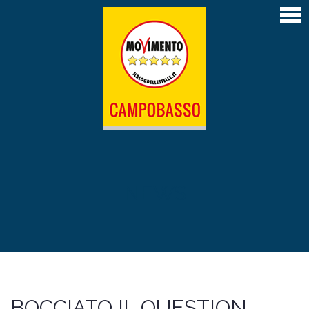
Home
Articoli
Atti depositati
Contatti
L’Amministrazione M5S di Campobasso 2019-
2024
Il Sindaco Roberto Gravina
NEWS
La giunta
Il Consiglio comunale
Le Commissioni permanenti
BOCCIATO IL QUESTION