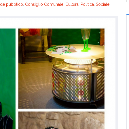
rde pubblico
,
Consiglio Comunale
,
Cultura
,
Politica
,
Sociale